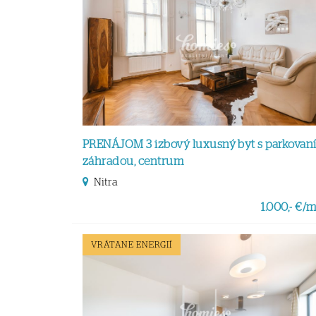
PRENÁJOM 3 izbový luxusný byt s parkovan
záhradou, centrum
Nitra
1.000,- €/m
VRÁTANE ENERGIÍ