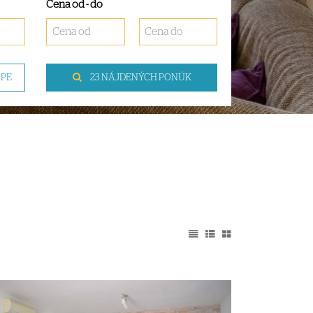
Cena od - do
APE
23 NÁJDENÝCH PONÚK