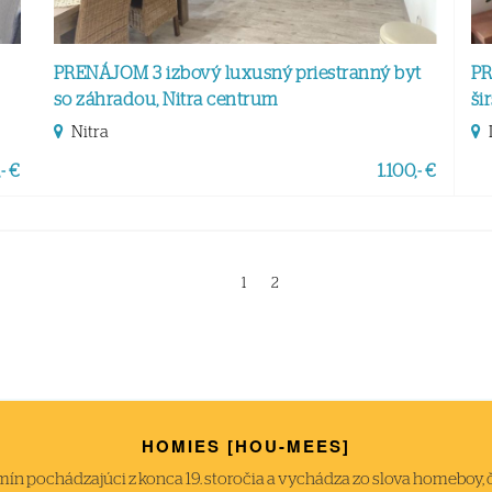
PRENÁJOM 3 izbový luxusný priestranný byt
PR
so záhradou, Nitra centrum
ši
Nitra
- €
1.100,- €
1
2
HOMIES [HOU-MEES]
́n pochádzajúci z konca 19. storočia a vychádza zo slova homeboy, čiže