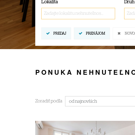
Lokalita
Druh
Zadajte lokalitu nehnuteľnosti ..
Zada
PREDAJ
PRENÁJOM
NOVO
PONUKA NEHNUTEĽNO
Zoradiť podľa