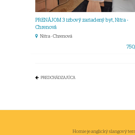
PRENÁJOM 3 izbový zariadený byt, Nitra -
Chrenová
Nitra - Chrenová
750,
PREDCHÁDZAJÚCA
Homie je anglický slangový termi