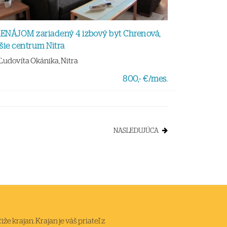
ENÁJOM zariadený 4 izbový byt Chrenová,
ršie centrum Nitra
Ľudovíta Okánika, Nitra
800,- €/mes.
NASLEDUJÚCA
 krajan. Krajan je váš priateľ z