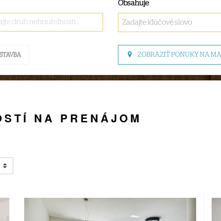
Obsahuje
jte druh nehnuteľnosti ..
ZOBRAZIŤ PONUKY NA M
STAVBA
STÍ NA PRENÁJOM