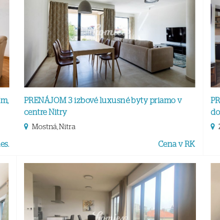
ím,
PRENÁJOM 3 izbové luxusné byty priamo v
PR
centre Nitry
do
Mostná, Nitra
es.
Cena v RK