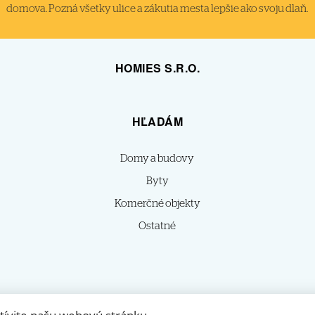
domova. Pozná všetky ulice a zákutia mesta lepšie ako svoju dlaň.
HOMIES S.R.O.
HĽADÁM
Domy a budovy
Byty
Komerčné objekty
Ostatné