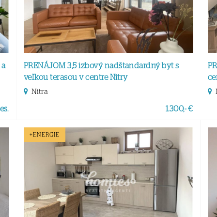
 a
PRENÁJOM 3,5 izbový nadštandardný byt s
PR
veľkou terasou v centre Nitry
ce
Nitra
es.
1.300,- €
+ENERGIE