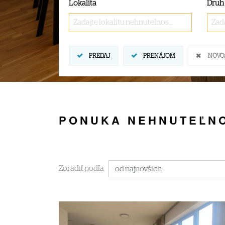
Lokalita
Druh
Zadajte lokalitu nehnuteľnosti ..
Zada
PREDAJ
PRENÁJOM
NOVO
PONUKA NEHNUTEĽNO
Zoradiť podľa