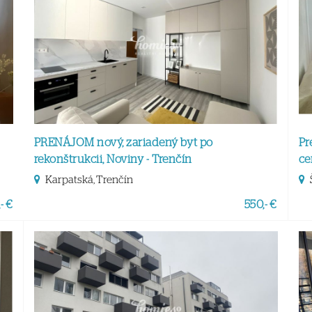
PRENÁJOM nový, zariadený byt po
Pr
rekonštrukcii, Noviny - Trenčín
ce
Karpatská, Trenčín
- €
550,- €