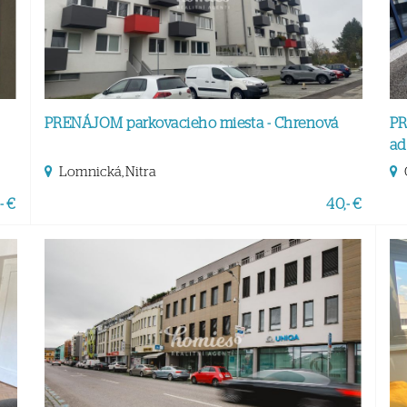
PRENÁJOM parkovacieho miesta - Chrenová
PR
ad
Lomnická, Nitra
- €
40,- €