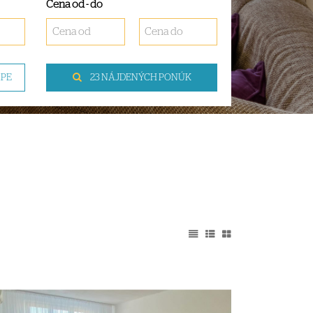
Cena od - do
APE
23 NÁJDENÝCH PONÚK