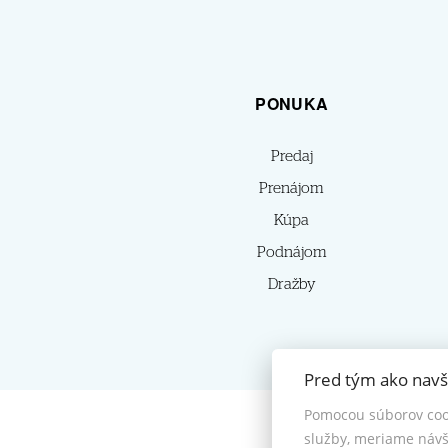
PONUKA
Predaj
Prenájom
Kúpa
Podnájom
Dražby
Pred tým ako navš
Pomocou súborov coo
služby, meriame návš