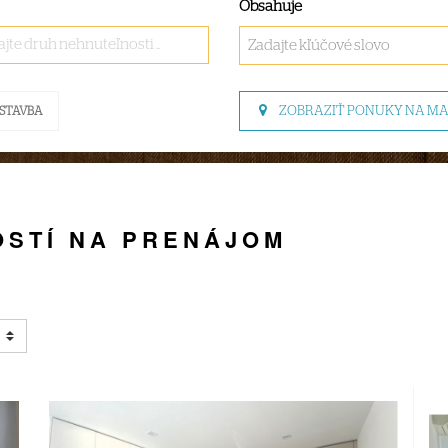
Obsahuje
jte druh nehnuteľnosti ..
ZOBRAZIŤ PONUKY NA M
STAVBA
STÍ NA PRENÁJOM