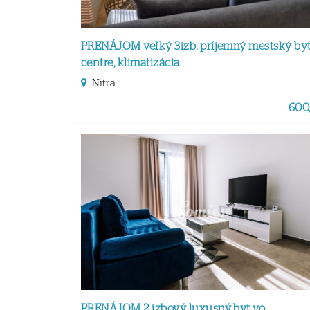
PRENÁJOM veľký 3izb. príjemný mestský byt
centre, klimatizácia
Nitra
600,
PRENÁJOM 2 izbový luxusný byt vo