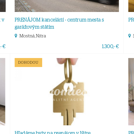
 v
PRENÁJOM kancelárií - centrum mesta s
PR
garážovým státím
Mostná, Nitra
- €
1.300,- €
DOHODOU
Hľadáme byty na prenájom v Nitre
PR