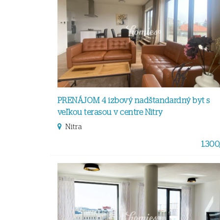
PRENÁJOM 4 izbový nadštandardný byt s
veľkou terasou v centre Nitry
Nitra
1.300,