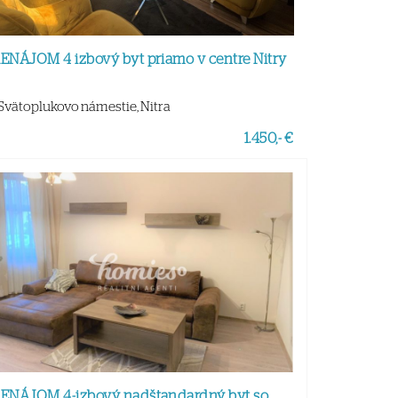
ENÁJOM 4 izbový byt priamo v centre Nitry
Svätoplukovo námestie, Nitra
1.450,- €
ENÁJOM 4-izbový nadštandardný byt so