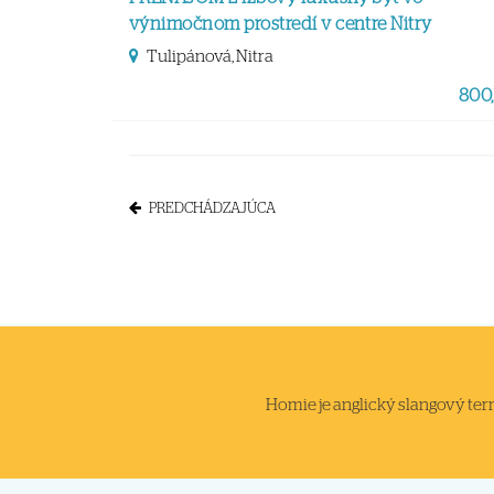
výnimočnom prostredí v centre Nitry
Tulipánová, Nitra
800,
PREDCHÁDZAJÚCA
Homie je anglický slangový termi