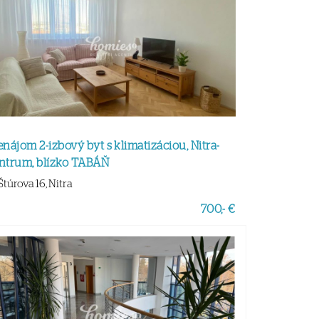
enájom 2-izbový byt s klimatizáciou, Nitra-
ntrum, blízko TABÁŇ
Štúrova 16, Nitra
700,- €