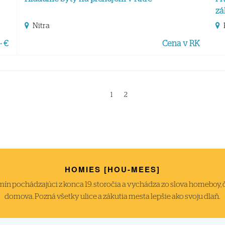
zá
Nitra
- €
Cena v RK
1
2
HOMIES [HOU-MEES]
́n pochádzajúci z konca 19. storočia a vychádza zo slova homeboy, čiže
domova. Pozná všetky ulice a zákutia mesta lepšie ako svoju dlaň.