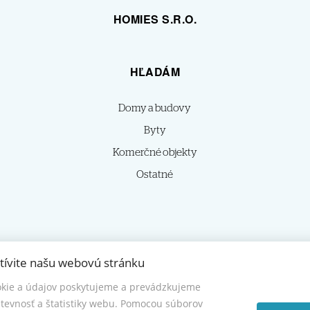
HOMIES S.R.O.
HĽADÁM
Domy a budovy
Byty
Komerčné objekty
Ostatné
tívite našu webovú stránku
kie a údajov poskytujeme a prevádzkujeme
© 2026 -
HOMIES s.r.o.
tevnosť a štatistiky webu. Pomocou súborov