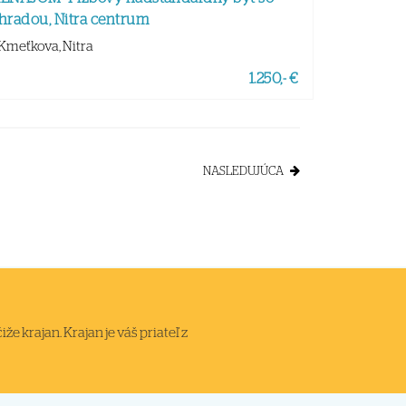
hradou, Nitra centrum
Kmeťkova, Nitra
1.250,- €
NASLEDUJÚCA
 krajan. Krajan je váš priateľ z