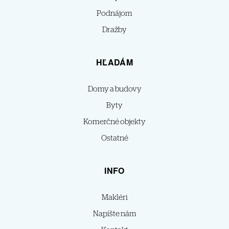
Podnájom
Dražby
HĽADÁM
Domy a budovy
Byty
Komerčné objekty
Ostatné
INFO
Makléri
Napíšte nám