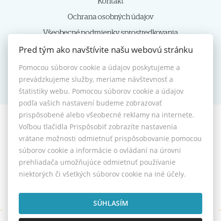
Kontakt
Ochrana osobných údajov
Všeobecné podmienky sprostredkovania
Pred tým ako navštívite našu webovú stránku
Reklamačný poriadok
Nastavenie cookies
Pomocou súborov cookie a údajov poskytujeme a
prevádzkujeme služby, meriame návštevnosť a
štatistiky webu. Pomocou súborov cookie a údajov
podľa vašich nastavení budeme zobrazovať
prispôsobené alebo všeobecné reklamy na internete.
Voľbou tlačidla Prispôsobiť zobrazíte nastavenia
© 2026 -
HOMIES s.r.o.
vrátane možnosti odmietnuť prispôsobovanie pomocou
Sládkovičova 7, Nitra 949 01, Tel.: +421 905350039, E-mail:
súborov cookie a informácie o ovládaní na úrovni
homies@homies.sk
prehliadača umožňujúce odmietnuť používanie
Prepnúť na verziu pre počítače
niektorých či všetkých súborov cookie na iné účely.
SÚHLASÍM