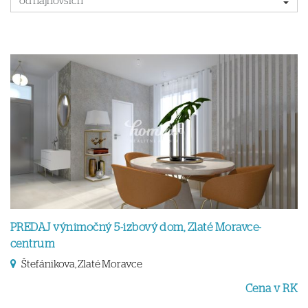
PREDAJ výnimočný 5-izbový dom, Zlaté Moravce-
centrum
Štefánikova, Zlaté Moravce
Cena v RK