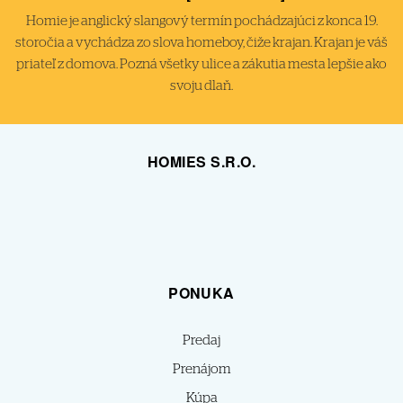
Homie je anglický slangový termín pochádzajúci z konca 19.
storočia a vychádza zo slova homeboy, čiže krajan. Krajan je váš
priateľ z domova. Pozná všetky ulice a zákutia mesta lepšie ako
svoju dlaň.
HOMIES S.R.O.
PONUKA
Predaj
Prenájom
Kúpa