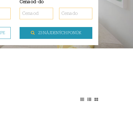
Cena od - do
APE
23 NÁJDENÝCH PONÚK