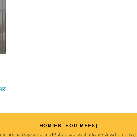
 RK
HOMIES [HOU-MEES]
́n pochádzajúci z konca 19. storočia a vychádza zo slova homeboy, čiže