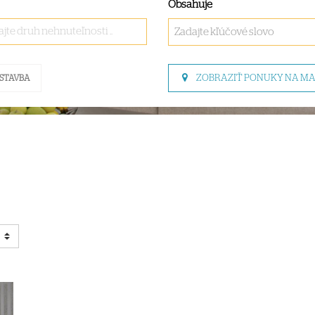
Obsahuje
jte druh nehnuteľnosti ..
ZOBRAZIŤ PONUKY NA M
STAVBA