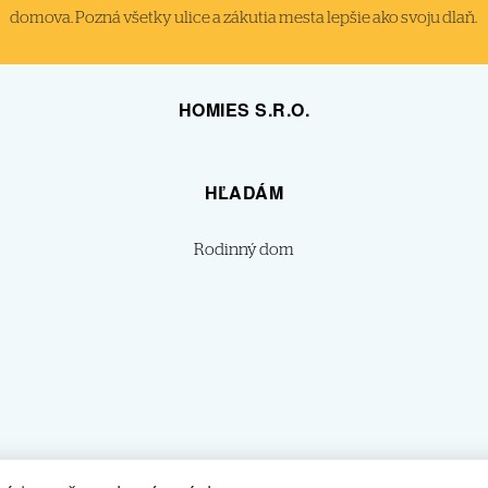
domova. Pozná všetky ulice a zákutia mesta lepšie ako svoju dlaň.
HOMIES S.R.O.
HĽADÁM
Rodinný dom