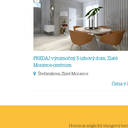
PREDAJ výnimočný 5-izbový dom, Zlaté
Moravce-centrum
Štefánikova, Zlaté Moravce
Cena v
Homie je anglický slangový termi