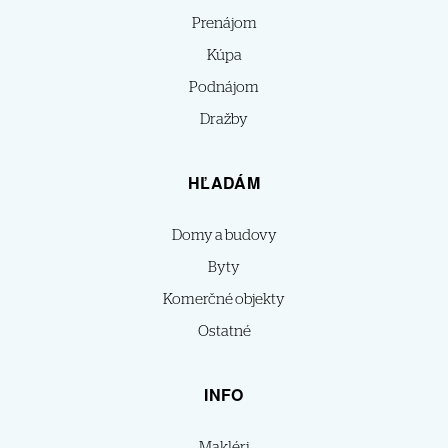
Prenájom
Kúpa
Podnájom
Dražby
HĽADÁM
Domy a budovy
Byty
Komerčné objekty
Ostatné
INFO
Makléri