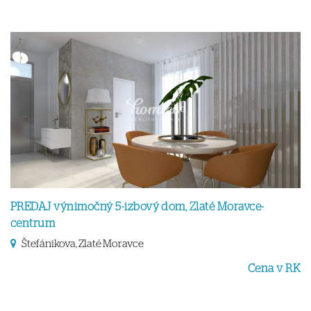
PREDAJ výnimočný 5-izbový dom, Zlaté Moravce-
centrum
Štefánikova, Zlaté Moravce
Cena v RK