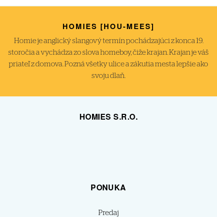
HOMIES [HOU-MEES]
Homie je anglický slangový termín pochádzajúci z konca 19.
storočia a vychádza zo slova homeboy, čiže krajan. Krajan je váš
priateľ z domova. Pozná všetky ulice a zákutia mesta lepšie ako
svoju dlaň.
HOMIES S.R.O.
PONUKA
Predaj