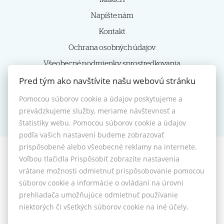
Napíšte nám
Kontakt
Ochrana osobných údajov
Všeobecné podmienky sprostredkovania
Pred tým ako navštívite našu webovú stránku
Reklamačný poriadok
Nastavenie cookies
Pomocou súborov cookie a údajov poskytujeme a
prevádzkujeme služby, meriame návštevnosť a
štatistiky webu. Pomocou súborov cookie a údajov
podľa vašich nastavení budeme zobrazovať
prispôsobené alebo všeobecné reklamy na internete.
Voľbou tlačidla Prispôsobiť zobrazíte nastavenia
© 2026 -
HOMIES s.r.o.
vrátane možnosti odmietnuť prispôsobovanie pomocou
Sládkovičova 7, Nitra 949 01, Tel.: +421 905350039, E-mail:
súborov cookie a informácie o ovládaní na úrovni
homies@homies.sk
prehliadača umožňujúce odmietnuť používanie
Prepnúť na verziu pre počítače
niektorých či všetkých súborov cookie na iné účely.