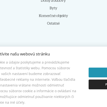
Domy a budovy
Byty
Komerčné objekty
Ostatné
tívite našu webovú stránku
kie a údajov poskytujeme a prevádzkujeme
© 2026 -
HOMIES s.r.o.
tevnosť a štatistiky webu. Pomocou súborov
Sládkovičova 7, Nitra 949 01, Tel.: +421 905350039, E-mail: homies@homies.sk
a vašich nastavení budeme zobrazovať
šeobecné reklamy na internete. Voľbou tlačidla
P
e nastavenia vrátane možnosti odmietnuť
cou súborov cookie a informácie o ovládaní na
možňujúce odmietnuť používanie niektorých či
ie na iné účely.