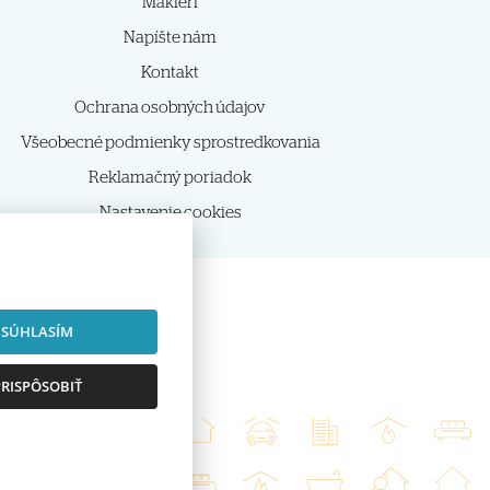
Makléri
Napíšte nám
Kontakt
Ochrana osobných údajov
Všeobecné podmienky sprostredkovania
Reklamačný poriadok
Nastavenie cookies
SÚHLASÍM
RISPÔSOBIŤ