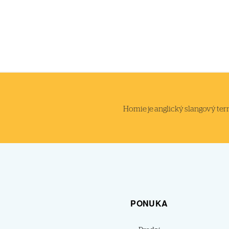
Homie je anglický slangový termi
PONUKA