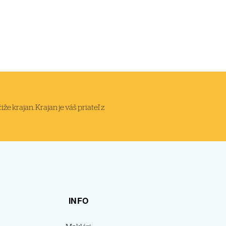
 krajan. Krajan je váš priateľ z
INFO