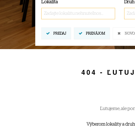
Lokalita
Druh
Zadajte lokalitu nehnuteľnosti ..
Zada
PREDAJ
PRENÁJOM
NOVO
404 - ĽUTU
Ľutujeme, ale pon
Výberom lokality a druh