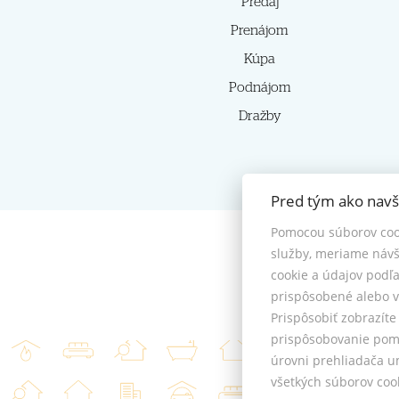
Predaj
Prenájom
Kúpa
Podnájom
Dražby
Pred tým ako navš
Pomocou súborov coo
služby, meriame návš
cookie a údajov podľ
prispôsobené alebo v
Prispôsobiť zobrazít
prispôsobovanie pomo
úrovni prehliadača u
všetkých súborov cook