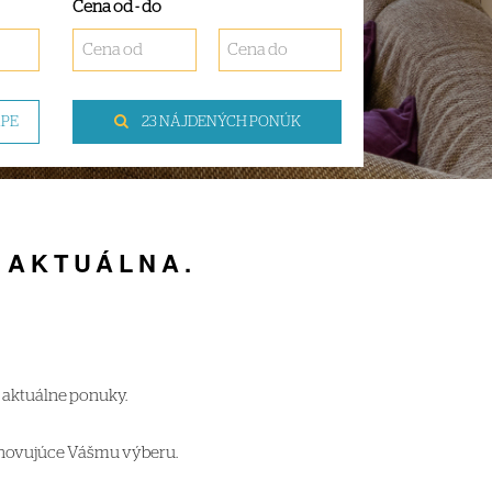
Cena od - do
APE
23 NÁJDENÝCH PONÚK
E AKTUÁLNA.
n aktuálne ponuky.
hovujúce Vášmu výberu.