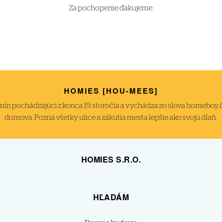
Za pochopenie ďakujeme.
HOMIES [HOU-MEES]
́n pochádzajúci z konca 19. storočia a vychádza zo slova homeboy, čiže
domova. Pozná všetky ulice a zákutia mesta lepšie ako svoju dlaň.
HOMIES S.R.O.
HĽADÁM