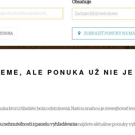
Obsahuje
jte druh nehnuteľnosti ..
ZOBRAZIŤ PONUKY NA M
STAVBA
JEME, ALE PONUKA UŽ NIE J
uka ktorú hľadáte, bola odstránená. Našou snahou je zverejňovať le
u nehnuteľnosti z panelu vyhľadávania
nájdete aktuálne ponuky vy