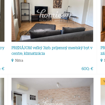
try
PRENÁJOM veľký 3izb. príjemný mestský byt v
PR
centre, klimatizácia
zá
Nitra
- €
600,- €