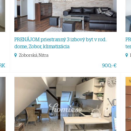
PRENÁJOM priestranný 3 izbový byt v rod.
PR
dome, Zobor, klimatizácia
te
Zoborská, Nitra
 RK
900,- €