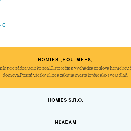
- €
HOMIES [HOU-MEES]
́n pochádzajúci z konca 19. storočia a vychádza zo slova homeboy, čiže
domova. Pozná všetky ulice a zákutia mesta lepšie ako svoju dlaň.
HOMIES S.R.O.
HĽADÁM