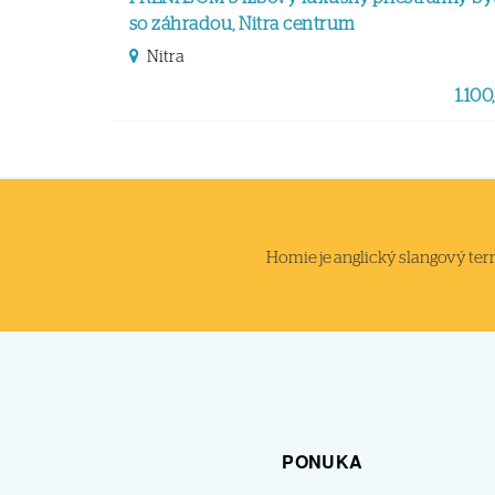
so záhradou, Nitra centrum
Nitra
1.100,
Homie je anglický slangový termi
PONUKA