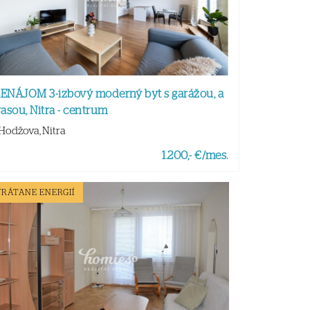
ENÁJOM 3-izbový moderný byt s garážou, a
rasou, Nitra - centrum
Hodžova, Nitra
1.200,- €/mes.
VRÁTANE ENERGIÍ