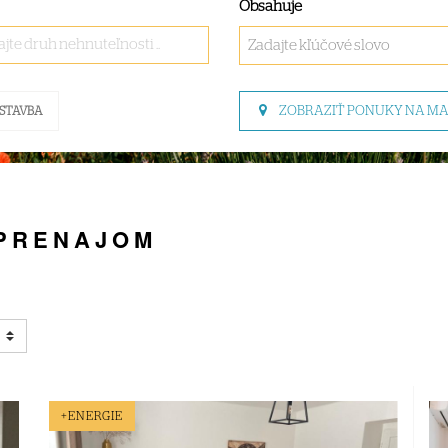
Obsahuje
jte druh nehnuteľnosti ..
ZOBRAZIŤ PONUKY NA M
STAVBA
 PRENAJOM
+ENERGIE