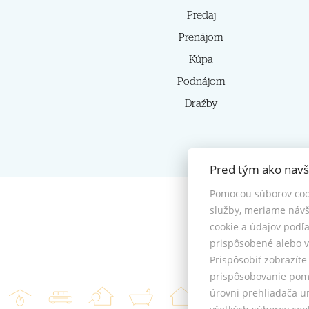
Predaj
Prenájom
Kúpa
Podnájom
Dražby
Pred tým ako navš
Pomocou súborov coo
služby, meriame návš
cookie a údajov podľ
prispôsobené alebo v
Prispôsobiť zobrazít
prispôsobovanie pomo
úrovni prehliadača u