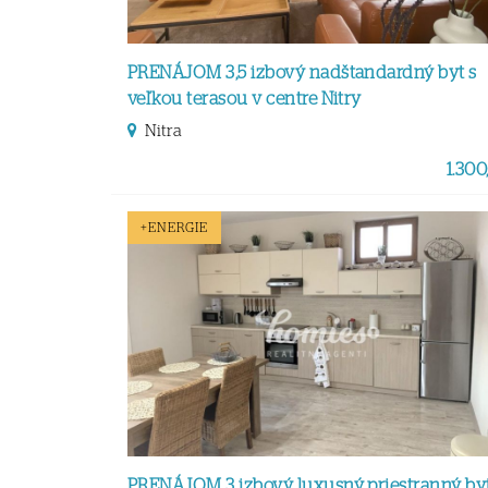
PRENÁJOM 3,5 izbový nadštandardný byt s
veľkou terasou v centre Nitry
Nitra
1.300,
+ENERGIE
PRENÁJOM 3 izbový luxusný priestranný by