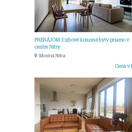
PRENÁJOM 3 izbové luxusné byty priamo v
centre Nitry
Mostná, Nitra
Cena v