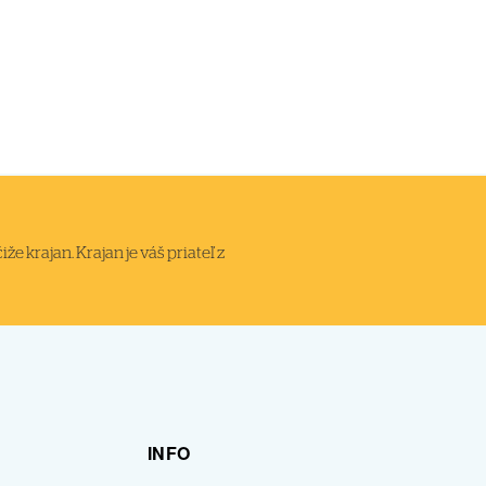
 krajan. Krajan je váš priateľ z
INFO