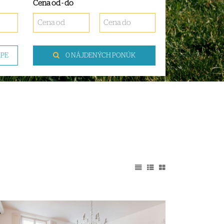
Cena od - do
APE
0 NÁJDENÝCH PONÚK