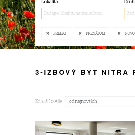
Lokalita
Druh
Zadajte lokalitu nehnuteľnosti ..
Zada
PREDAJ
PRENÁJOM
NOVO
3-IZBOVÝ BYT NITRA
Zoradiť podľa