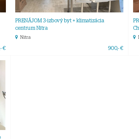
PRENÁJOM 3-izbový byt + klimatizácia
PR
centrum Nitra
Ch
Nitra
- €
900,- €
t