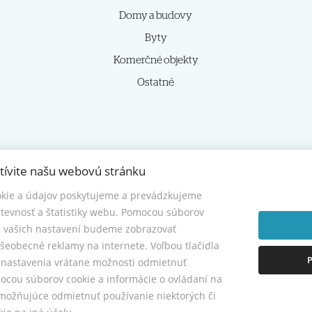
Domy a budovy
Byty
Komerčné objekty
Ostatné
tívite našu webovú stránku
kie a údajov poskytujeme a prevádzkujeme
© 2026 -
HOMIES s.r.o.
tevnosť a štatistiky webu. Pomocou súborov
Sládkovičova 7, Nitra 949 01, Tel.: +421 905350039, E-mail: homies@homies.sk
a vašich nastavení budeme zobrazovať
šeobecné reklamy na internete. Voľbou tlačidla
P
e nastavenia vrátane možnosti odmietnuť
cou súborov cookie a informácie o ovládaní na
možňujúce odmietnuť používanie niektorých či