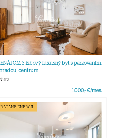
ENÁJOM 3 izbový luxusný byt s parkovaním,
hradou, centrum
Nitra
1.000,- €/mes.
VRÁTANE ENERGIÍ