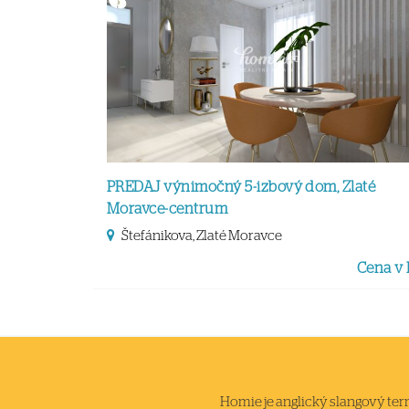
PREDAJ výnimočný 5-izbový dom, Zlaté
Moravce-centrum
Štefánikova, Zlaté Moravce
Cena v
Homie je anglický slangový termi