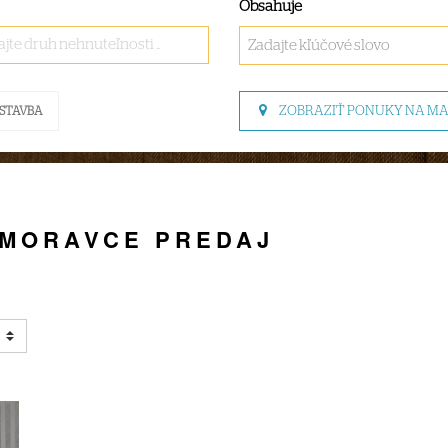
Obsahuje
jte druh nehnuteľnosti ..
ZOBRAZIŤ PONUKY NA M
STAVBA
 MORAVCE PREDAJ