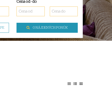
Cena od - do
APE
0 NÁJDENÝCH PONÚK