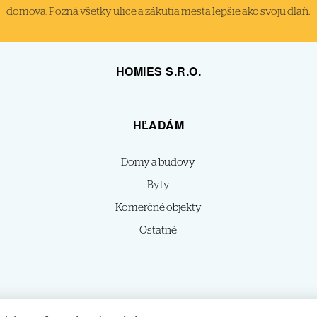
domova. Pozná všetky ulice a zákutia mesta lepšie ako svoju dlaň.
HOMIES S.R.O.
HĽADÁM
Domy a budovy
Byty
Komerčné objekty
Ostatné