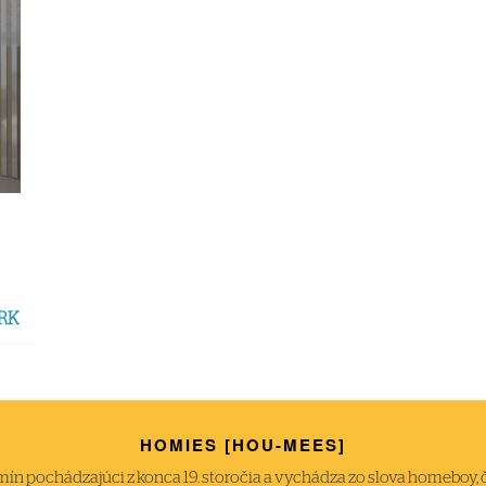
 RK
HOMIES [HOU-MEES]
́n pochádzajúci z konca 19. storočia a vychádza zo slova homeboy, čiže