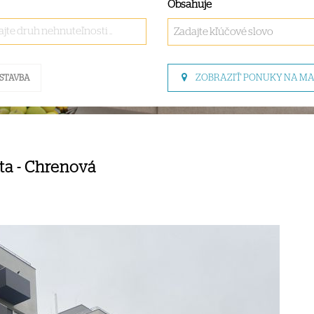
Obsahuje
jte druh nehnuteľnosti ..
ZOBRAZIŤ PONUKY NA M
STAVBA
a - Chrenová