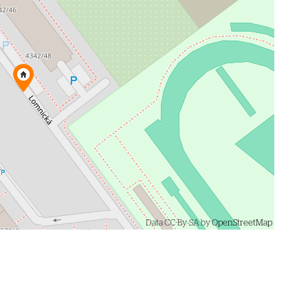
Data CC-By-SA by
OpenStreetMap