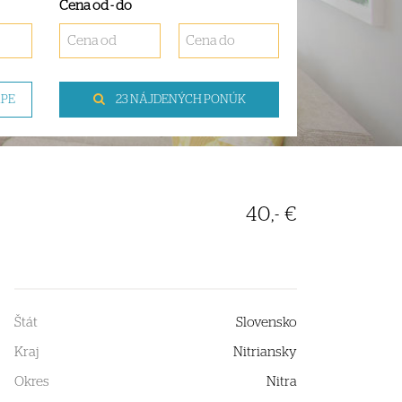
Cena od - do
APE
23 NÁJDENÝCH PONÚK
40,- €
Štát
Slovensko
Kraj
Nitriansky
Okres
Nitra