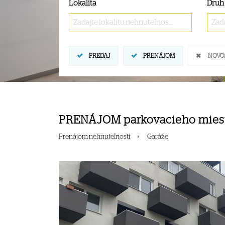
Lokalita
Druh
Zadajte lokalitu nehnuteľnosti ..
Zada
PREDAJ
PRENÁJOM
NOVO
PRENÁJOM parkovacieho miest
Prenájom nehnuteľností
Garáže