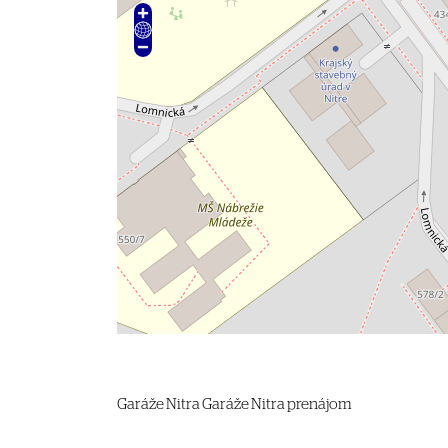
Garáže
Nitra
Garáže Nitra prenájom