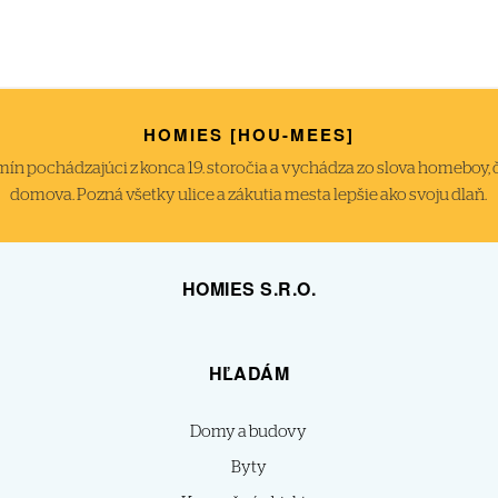
HOMIES [HOU-MEES]
́n pochádzajúci z konca 19. storočia a vychádza zo slova homeboy, čiže
domova. Pozná všetky ulice a zákutia mesta lepšie ako svoju dlaň.
HOMIES S.R.O.
HĽADÁM
Domy a budovy
Byty