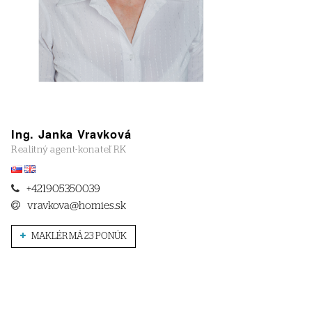
Ing. Janka Vravková
Realitný agent-konateľ RK
+421905350039
vravkova@homies.sk
MAKLÉR MÁ 23 PONÚK