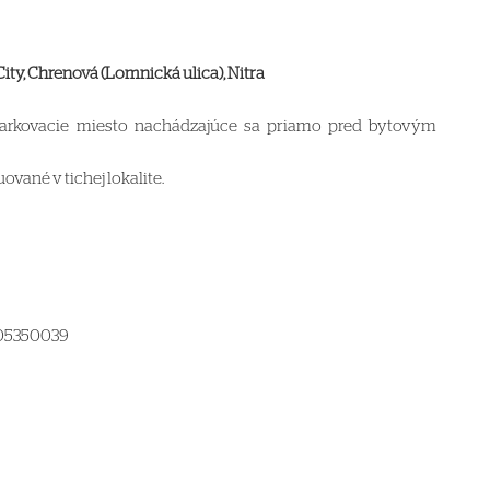
ty, Chrenová (Lomnická ulica), Nitra
rkovacie miesto nachádzajúce sa priamo pred bytovým
ované v tichej lokalite.
905350039