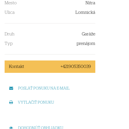
Mesto
Nitra
Ulica
Lomnická
Druh
Garáže
Typ
prenájom
Kontakt
+421905350039
POSLAŤ PONUKU NA E-MAIL
VYTLAČIŤ PONUKU
DOHODNÚŤ OBHLIADKU