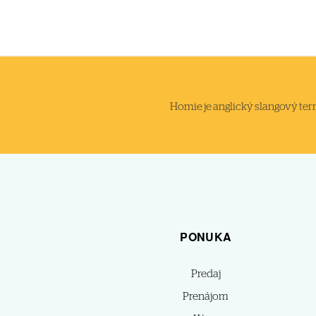
Homie je anglický slangový termi
PONUKA
Predaj
Prenájom