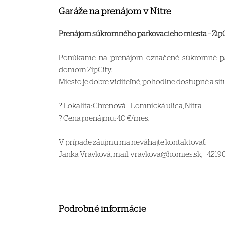
Garáže na prenájom v Nitre
Prenájom súkromného parkovacieho miesta – ZipCi
Ponúkame na prenájom označené súkromné pa
domom ZipCity.
Miesto je dobre viditeľné, pohodlne dostupné a situ
? Lokalita: Chrenová – Lomnická ulica, Nitra
? Cena prenájmu: 40 €/mes.
V prípade záujmu ma neváhajte kontaktovať:
Janka Vravková, mail: vravkova@homies.sk, +421
Podrobné informácie