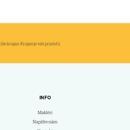
 krajan. Krajan je váš priateľ z
INFO
Makléri
Napíšte nám