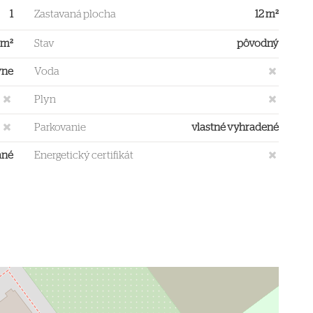
1
Zastavaná plocha
12 m²
 m²
Stav
pôvodný
vne
Voda
Plyn
Parkovanie
vlastné vyhradené
ané
Energetický certifikát