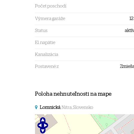
Počet poschodí
Výmera garáže
12
Status
aktí
El. napätie
Kanalizácia
Postavené z
Zmieš
Poloha nehnuteľnosti na mape
Lomnická
, Nitra, Slovensko