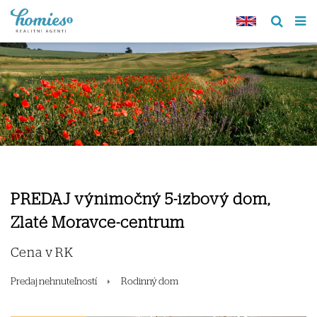
PREDAJ výnimočný 5-izbový dom,
Zlaté Moravce-centrum
Cena v RK
Predaj nehnuteľností
Rodinný dom