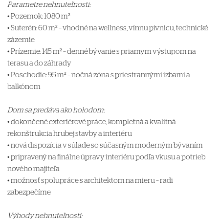
Parametre nehnuteľnosti:
• Pozemok: 1080 m²
• Suterén: 60 m² – vhodné na wellness, vínnu pivnicu, technické
zázemie
• Prízemie: 145 m² – denné bývanie s priamym výstupom na
terasu a do záhrady
• Poschodie: 95 m² – nočná zóna s priestrannými izbami a
balkónom
Dom sa predáva ako holodom:
• dokončené exteriérové práce, kompletná a kvalitná
rekonštrukcia hrubej stavby a interiéru
• nová dispozícia v súlade so súčasným moderným bývaním
• pripravený na finálne úpravy interiéru podľa vkusu a potrieb
nového majiteľa
• možnosť spolupráce s architektom na mieru – radi
zabezpečíme
Výhody nehnuteľnosti: