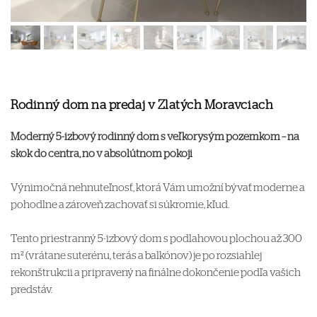
Rodinný dom na predaj v Zlatých Moravciach
Moderný 5-izbový rodinný dom s veľkorysým pozemkom – na
skok do centra, no v absolútnom pokoji
Výnimočná nehnuteľnosť, ktorá Vám umožní bývať moderne a
pohodlne a zároveň zachovať si súkromie, kľud.
Tento priestranný 5-izbový dom s podlahovou plochou až 300
m² (vrátane suterénu, terás a balkónov) je po rozsiahlej
rekonštrukcii a pripravený na finálne dokončenie podľa vašich
predstáv.