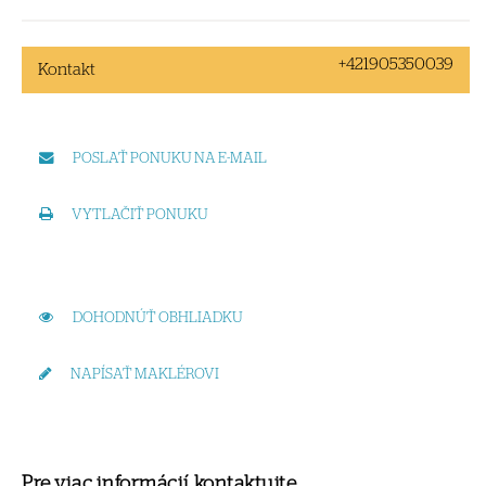
+421905350039
Kontakt
POSLAŤ PONUKU NA E-MAIL
VYTLAČIŤ PONUKU
DOHODNÚŤ OBHLIADKU
NAPÍSAŤ MAKLÉROVI
Pre viac informácií kontaktujte