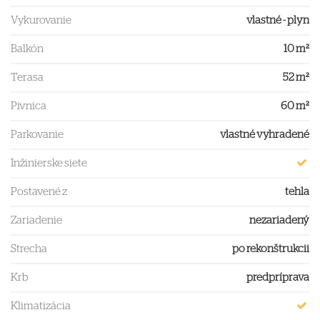
Vykurovanie
vlastné - plyn
Balkón
10 m²
Terasa
52 m²
Pivnica
60 m²
Parkovanie
vlastné vyhradené
Inžinierske siete
Postavené z
tehla
Zariadenie
nezariadený
Strecha
po rekonštrukcii
Krb
predpríprava
Klimatizácia