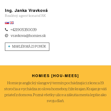
Ing. Janka Vravková
Realitný agent-konateľ RK
+421905350039
vravkova@homies.sk
MAKLÉR MÁ 23 PONÚK
HOMIES [HOU-MEES]
Homie je anglický slangový termín pochádzajúci z konca 19.
storočia a vychádza zo slova homeboy, čiže krajan. Krajan je váš
priateľ z domova. Pozná všetky ulice a zákutia mesta lepšie ako
svoju dlaň.