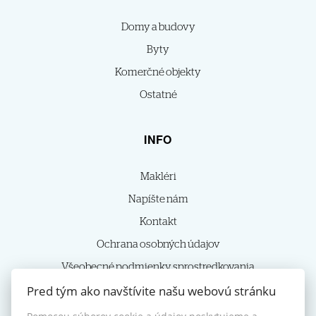
Domy a budovy
Byty
Komerčné objekty
Ostatné
INFO
Makléri
Napíšte nám
Kontakt
Ochrana osobných údajov
Všeobecné podmienky sprostredkovania
Pred tým ako navštívite našu webovú stránku
Reklamačný poriadok
Nastavenie cookies