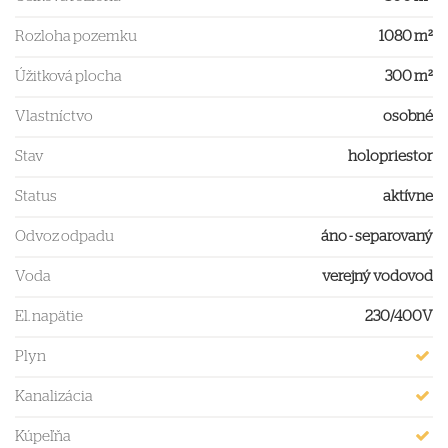
Rozloha pozemku
1080 m²
Úžitková plocha
300 m²
Vlastníctvo
osobné
Stav
holopriestor
Status
aktívne
Odvoz odpadu
áno - separovaný
Voda
verejný vodovod
El. napätie
230/400V
Plyn
Kanalizácia
Kúpeľňa