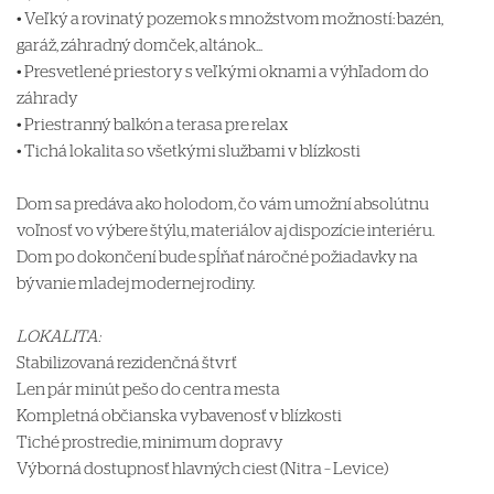
• Veľký a rovinatý pozemok s množstvom možností: bazén,
garáž, záhradný domček, altánok...
• Presvetlené priestory s veľkými oknami a výhľadom do
záhrady
• Priestranný balkón a terasa pre relax
• Tichá lokalita so všetkými službami v blízkosti
Dom sa predáva ako holodom, čo vám umožní absolútnu
voľnosť vo výbere štýlu, materiálov aj dispozície interiéru.
Dom po dokončení bude spĺňať náročné požiadavky na
bývanie mladej modernej rodiny.
LOKALITA:
Stabilizovaná rezidenčná štvrť
Len pár minút pešo do centra mesta
Kompletná občianska vybavenosť v blízkosti
Tiché prostredie, minimum dopravy
Výborná dostupnosť hlavných ciest (Nitra – Levice)