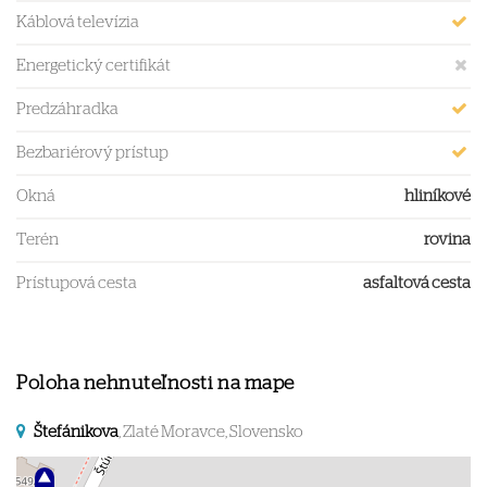
Káblová televízia
Energetický certifikát
Predzáhradka
Bezbariérový prístup
Okná
hliníkové
Terén
rovina
Prístupová cesta
asfaltová cesta
Poloha nehnuteľnosti na mape
Štefánikova
, Zlaté Moravce, Slovensko