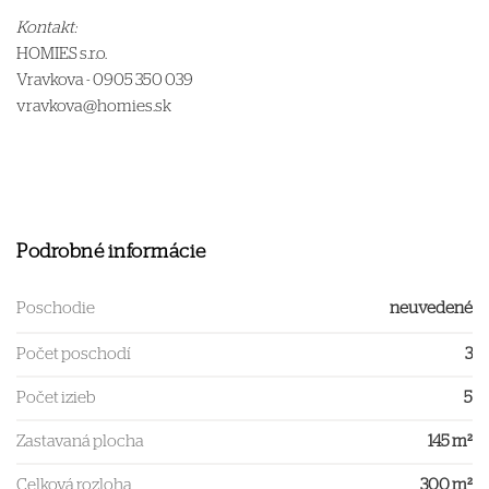
Kontakt:
HOMIES s.r.o.
Vravkova - 0905 350 039
vravkova@homies.sk
Podrobné informácie
Poschodie
neuvedené
Počet poschodí
3
Počet izieb
5
Zastavaná plocha
145 m²
Celková rozloha
300 m²